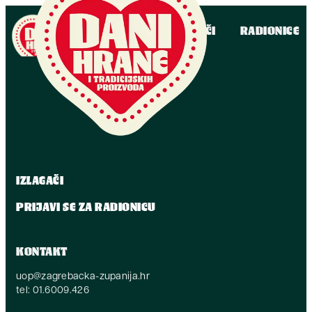
IZLAGAČI
RADIONICE
IZLAGAČI
PRIJAVI SE ZA RADIONICU
KONTAKT
uop@zagrebacka-zupanija.hr
tel: 01.6009.426