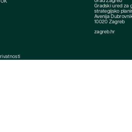
Grad Zagreb
OOK
Gradski ured za 
strategijsko plani
Avenija Dubrovni
10020 Zagreb
zagreb.hr
privatnosti