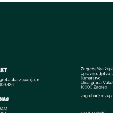
Zagrebačka župa
AKT
Upravni odjel za p
šumarstvo
rebacka-zupanija.hr
Ulica grada Vuko
6009.426
10000 Zagreb
zagrebacka-zupan
 NAS
RAM