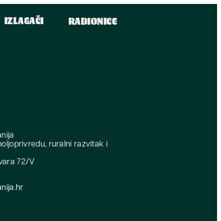
IZLAGAČI
RADIONICE
nija
oljoprivredu, ruralni razvitak i
vara 72/V
ija.hr