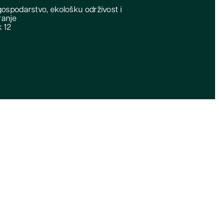
gospodarstvo, ekološku održivost i
ranje
k 12