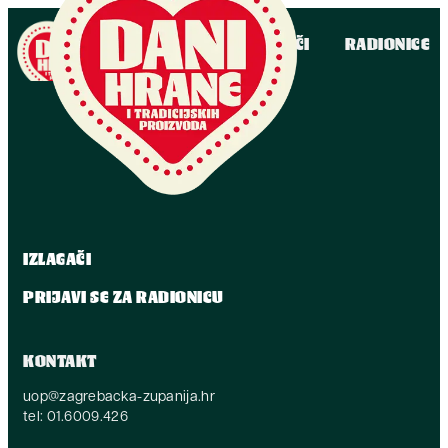
IZLAGAČI
RADIONICE
IZLAGAČI
PRIJAVI SE ZA RADIONICU
KONTAKT
uop@zagrebacka-zupanija.hr
tel: 01.6009.426