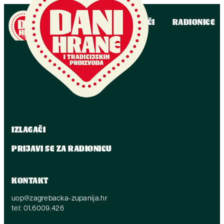
IZLAGAČI
RADIONICE
IZLAGAČI
PRIJAVI SE ZA RADIONICU
KONTAKT
uop@zagrebacka-zupanija.hr
tel: 01.6009.426