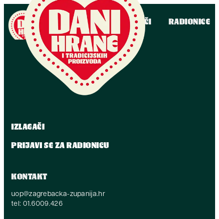
IZLAGAČI
RADIONICE
IZLAGAČI
PRIJAVI SE ZA RADIONICU
KONTAKT
uop@zagrebacka-zupanija.hr
tel: 01.6009.426