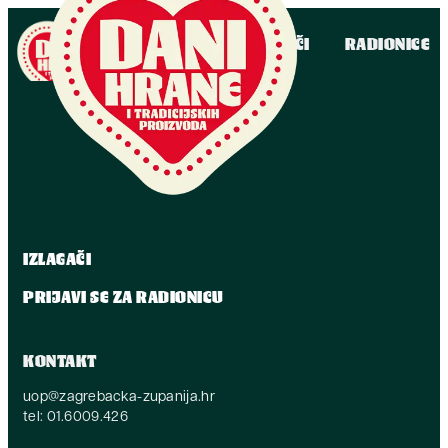
IZLAGAČI
RADIONICE
IZLAGAČI
PRIJAVI SE ZA RADIONICU
KONTAKT
uop@zagrebacka-zupanija.hr
tel: 01.6009.426