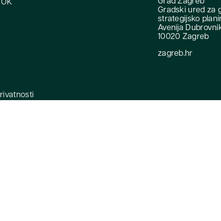
Grad Zagreb
OOK
Gradski ured za 
strategijsko plani
Avenija Dubrovni
10020 Zagreb
zagreb.hr
privatnosti