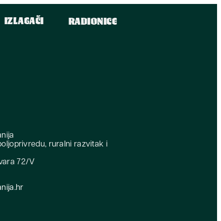
IZLAGAČI
RADIONICE
nija
oljoprivredu, ruralni razvitak i
vara 72/V
ija.hr