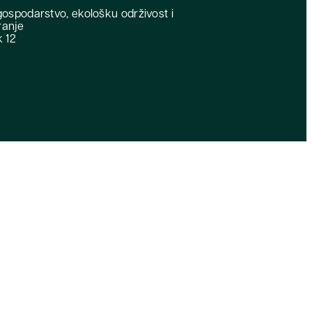
gospodarstvo, ekološku održivost i
ranje
k 12