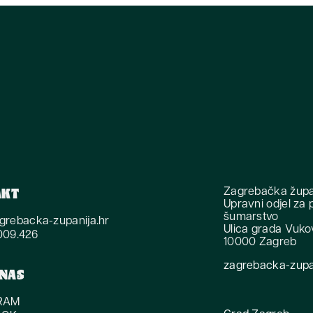
Zagrebačka župa
AKT
Upravni odjel za p
šumarstvo
rebacka-zupanija.hr
Ulica grada Vuko
6009.426
10000 Zagreb
zagrebacka-zupan
 NAS
RAM